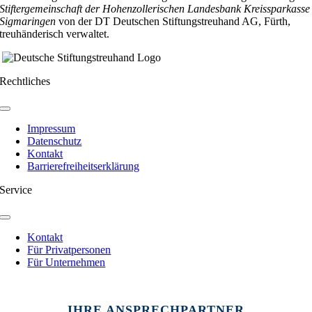
Stiftergemeinschaft der Hohenzollerischen Landesbank Kreissparkasse
Sigmaringen
von der DT Deutschen Stiftungstreuhand AG, Fürth,
treuhänderisch verwaltet.
Rechtliches
Toggle
Navigation
Impressum
Datenschutz
Kontakt
Barrierefreiheitserklärung
Service
Toggle
Navigation
Kontakt
Für Privatpersonen
Für Unternehmen
Toggle
Sliding
IHRE ANSPRECHPARTNER
Bar