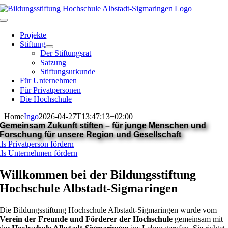
Skip
to
Toggle
content
Navigation
Projekte
Stiftung
Der Stiftungsrat
Satzung
Stiftungsurkunde
Für Unternehmen
Für Privatpersonen
Die Hochschule
Home
Ingo
2026-04-27T13:47:13+02:00
Gemeinsam Zukunft stiften – für junge Menschen und
Forschung für unsere Region und Gesellschaft
ls Privatperson fördern
ls Unternehmen fördern
Willkommen bei der Bildungsstiftung
Hochschule Albstadt-Sigmaringen
Die Bildungsstiftung Hochschule Albstadt-Sigmaringen wurde vom
Verein der Freunde und Förderer der Hochschule
gemeinsam mit