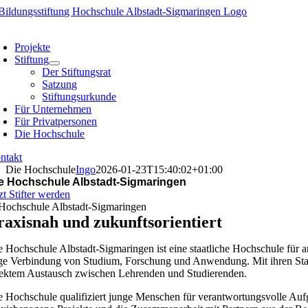
Skip
to
oggle
content
avigation
Projekte
Stiftung
Der Stiftungsrat
Satzung
Stiftungsurkunde
Für Unternehmen
Für Privatpersonen
Die Hochschule
ntakt
Die Hochschule
Ingo
2026-01-23T15:40:02+01:00
e Hochschule Albstadt-Sigmaringen
zt Stifter werden
raxisnah und zukunftsorientiert
e Hochschule Albstadt-Sigmaringen ist eine staatliche Hochschule für 
ge Verbindung von Studium, Forschung und Anwendung. Mit ihren Stan
rektem Austausch zwischen Lehrenden und Studierenden.
e Hochschule qualifiziert junge Menschen für verantwortungsvolle Aufg