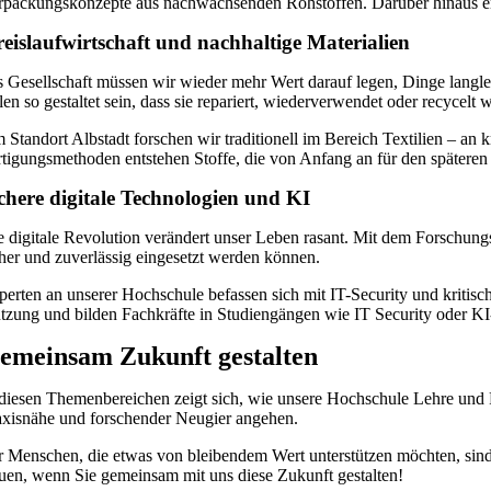
rpackungskonzepte aus nachwachsenden Rohstoffen. Darüber hinaus e
eislaufwirtschaft und nachhaltige Materialien
s Gesellschaft müssen wir wieder mehr Wert darauf legen, Dinge langl
llen so gestaltet sein, dass sie repariert, wiederverwendet oder recycelt
 Standort Albstadt forschen wir traditionell im Bereich Textilien – an
rtigungsmethoden entstehen Stoffe, die von Anfang an für den späteren 
chere digitale Technologien und KI
e digitale Revolution verändert unser Leben rasant. Mit dem Forschung
cher und zuverlässig eingesetzt werden können.
perten an unserer Hochschule befassen sich mit IT-Security und kritische
tzung und bilden Fachkräfte in Studiengängen wie IT Security oder 
emeinsam Zukunft gestalten
 diesen Themenbereichen zeigt sich, wie unsere Hochschule Lehre und F
axisnähe und forschender Neugier angehen.
r Menschen, die etwas von bleibendem Wert unterstützen möchten, sin
euen, wenn Sie gemeinsam mit uns diese Zukunft gestalten!