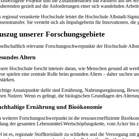
axisbezogene Projekte und die Zusammenarbeit mit Partnern aus der Reg
udierenden gezielt auf die Anforderungen einer sich wandelnden Arbeits
s regional verankerte Hochschule leistet die Hochschule Albstadt-Sig
ssenstransfer. Sie versteht sich als Impulsgeberin für Innovationen, di
uszug unserer Forschungsgebiete
sellschaftlich relevante Forschungsschwerpunkte der Hochschule Albs
sundes Altern
sere Hochschule forscht intensiv daran, wie Menschen gesund alt werde
ese spielen eine zentrale Rolle beim gesunden Altern – daher suchen u
stärken.
chtige Ansatzpunkte dafür sind Ernährung, Nahrungsergänzung, Bewegung
hen Nutzen: Wenn es gelingt, die biologischen Grundlagen des Alterun
achhaltige Ernährung und Bioökonomie
n weiterer Forschungsschwerpunkt ist die ressourceneffiziente Bioökon
tlang der gesamten Lebensmittel-Wertschöpfungskette, vom Acker bis z
el ist es, regionale Stoffkreisläufe zu schließen und die Versorgung mi