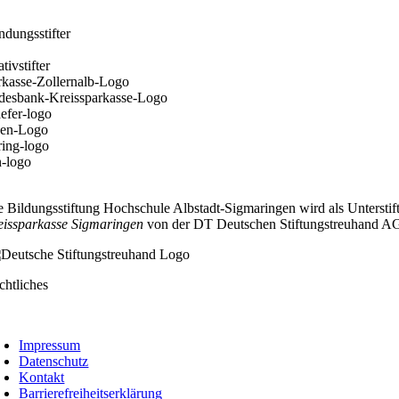
e Bildungsstiftung Hochschule Albstadt-Sigmaringen wird als Unterstif
eissparkasse Sigmaringen
von der DT Deutschen Stiftungstreuhand AG, 
chtliches
oggle
avigation
Impressum
Datenschutz
Kontakt
Barrierefreiheitserklärung