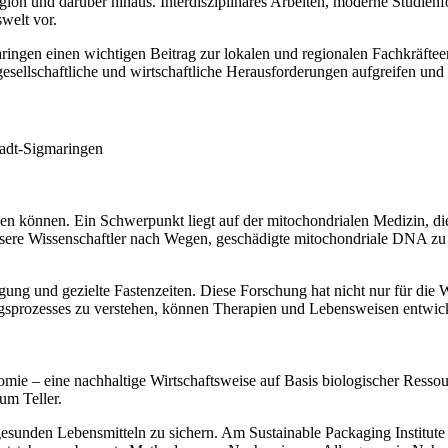
ion und darüber hinaus. Interdisziplinäres Arbeiten, moderne Studienf
welt vor.
maringen einen wichtigen Beitrag zur lokalen und regionalen Fachkräf
e gesellschaftliche und wirtschaftliche Herausforderungen aufgreifen u
tadt-Sigmaringen
n können. Ein Schwerpunkt liegt auf der mitochondrialen Medizin, die
nsere Wissenschaftler nach Wegen, geschädigte mitochondriale DNA zu 
 und gezielte Fastenzeiten. Diese Forschung hat nicht nur für die Wi
gsprozesses zu verstehen, können Therapien und Lebensweisen entwick
omie – eine nachhaltige Wirtschaftsweise auf Basis biologischer Resso
um Teller.
t gesunden Lebensmitteln zu sichern. Am Sustainable Packaging Institute