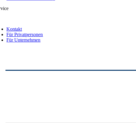
rvice
oggle
avigation
Kontakt
Für Privatpersonen
Für Unternehmen
Toggle
Sliding
Bar
Area