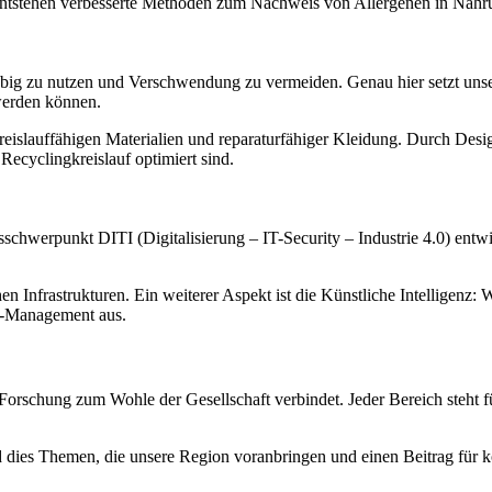
ntstehen verbesserte Methoden zum Nachweis von Allergenen in Nahru
ebig zu nutzen und Verschwendung zu vermeiden. Genau hier setzt unse
 werden können.
 kreislauffähigen Materialien und reparaturfähiger Kleidung. Durch Des
Recyclingkreislauf optimiert sind.
sschwerpunkt DITI (Digitalisierung – IT-Security – Industrie 4.0) en
n Infrastrukturen. Ein weiterer Aspekt ist die Künstliche Intelligenz: 
KI-Management aus.
orschung zum Wohle der Gesellschaft verbindet. Jeder Bereich steht f
d dies Themen, die unsere Region voranbringen und einen Beitrag für