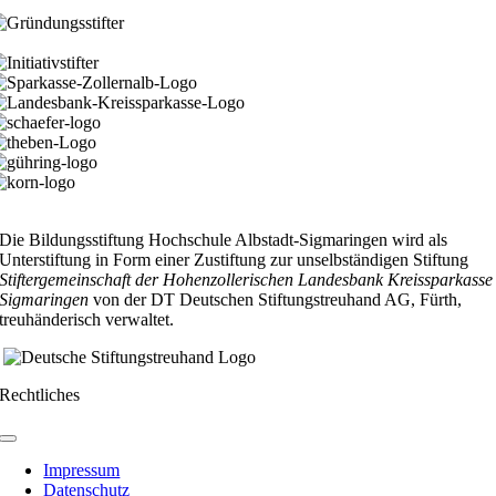
Facebook
X
Reddit
LinkedIn
WhatsApp
Telegram
Tumblr
Pinterest
Vk
Xing
Email
Die Bildungsstiftung Hochschule Albstadt-Sigmaringen wird als
Unterstiftung in Form einer Zustiftung zur unselbständigen Stiftung
Stiftergemeinschaft der Hohenzollerischen Landesbank Kreissparkasse
Sigmaringen
von der DT Deutschen Stiftungstreuhand AG, Fürth,
treuhänderisch verwaltet.
Rechtliches
Toggle
Navigation
Impressum
Datenschutz