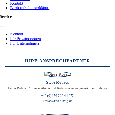
Kontakt
Barrierefreiheitserklärung
Service
Toggle
Navigation
Kontakt
Für Privatpersonen
Für Unternehmen
Toggle
Sliding
IHRE ANSPRECHPARTNER
Bar
Area
Steve Kovacs
Leiter Referat für Innovations- und Relationsmanagement | Fundraising
+49 (0) 176 222 44 672
kovacs@hs-albsig.de