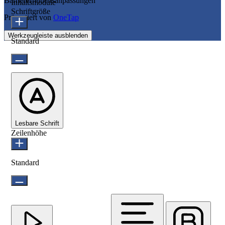
Barrierefreiheitsanpassungen
Inhaltsmodule
Schriftgröße
Präsentiert von
OneTap
Werkzeugleiste ausblenden
Standard
Lesbare Schrift
Zeilenhöhe
Standard