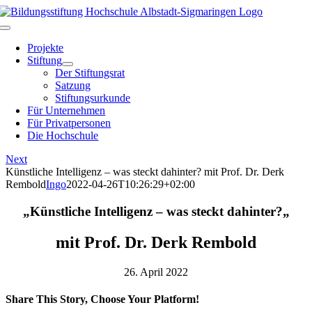
Skip
to
Toggle
content
Navigation
Projekte
Stiftung
Der Stiftungsrat
Satzung
Stiftungsurkunde
Für Unternehmen
Für Privatpersonen
Die Hochschule
Next
Künstliche Intelligenz – was steckt dahinter? mit Prof. Dr. Derk
Rembold
Ingo
2022-04-26T10:26:29+02:00
„
Künstliche Intelligenz – was steckt dahinter?
„
mit Prof. Dr. Derk Rembold
26. April 2022
Share This Story, Choose Your Platform!