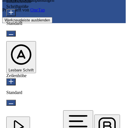
Barrierefreiheitsanpassungen
Inhaltsmodule
Schriftgröße
Präsentiert von
OneTap
Werkzeugleiste ausblenden
Standard
Lesbare Schrift
Zeilenhöhe
Standard