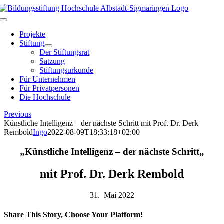
Skip
to
Toggle
content
Navigation
Projekte
Stiftung
Der Stiftungsrat
Satzung
Stiftungsurkunde
Für Unternehmen
Für Privatpersonen
Die Hochschule
Previous
Künstliche Intelligenz – der nächste Schritt mit Prof. Dr. Derk
Rembold
Ingo
2022-08-09T18:33:18+02:00
„
Künstliche Intelligenz – der nächste Schritt
„
mit Prof. Dr. Derk Rembold
31. Mai 2022
Share This Story, Choose Your Platform!