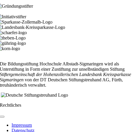
Facebook
X
Reddit
LinkedIn
WhatsApp
Telegram
Tumblr
Pinterest
Vk
Xing
Email
Die Bildungsstiftung Hochschule Albstadt-Sigmaringen wird als
Unterstiftung in Form einer Zustiftung zur unselbständigen Stiftung
Stiftergemeinschaft der Hohenzollerischen Landesbank Kreissparkasse
Sigmaringen
von der DT Deutschen Stiftungstreuhand AG, Fürth,
treuhänderisch verwaltet.
Rechtliches
Toggle
Navigation
Impressum
Datenschutz