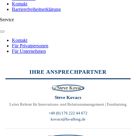
Kontakt
Barrierefreiheitserklärung
Service
Toggle
Navigation
Kontakt
Für Privatpersonen
Für Unternehmen
Toggle
Sliding
IHRE ANSPRECHPARTNER
Bar
Area
Steve Kovacs
Leiter Referat für Innovations- und Relationsmanagement | Fundraising
+49 (0) 176 222 44 672
kovacs@hs-albsig.de