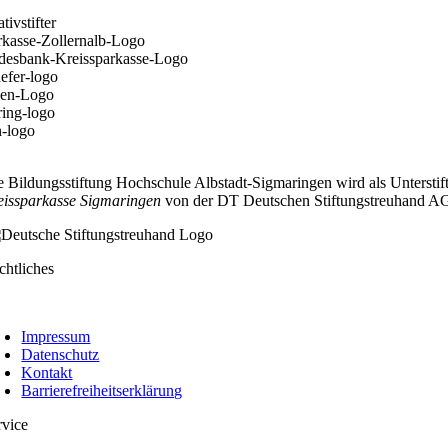
e Bildungsstiftung Hochschule Albstadt-Sigmaringen wird als Unterstif
eissparkasse Sigmaringen
von der DT Deutschen Stiftungstreuhand AG, 
chtliches
oggle
avigation
Impressum
Datenschutz
Kontakt
Barrierefreiheitserklärung
rvice