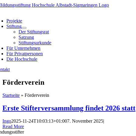
Skip
to
oggle
content
avigation
Projekte
Stiftung
Der Stiftungsrat
Satzung
Stiftungsurkunde
Für Unternehmen
Für Privatpersonen
Die Hochschule
ntakt
Förderverein
Startseite
»
Förderverein
Erste Stifterversammlung findet 2026 statt
Ingo
2025-11-24T10:03:13+01:00
7. November 2025
|
Read More