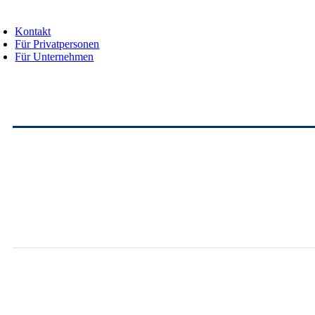
oggle
avigation
Kontakt
Für Privatpersonen
Für Unternehmen
Toggle
Sliding
Bar
Area